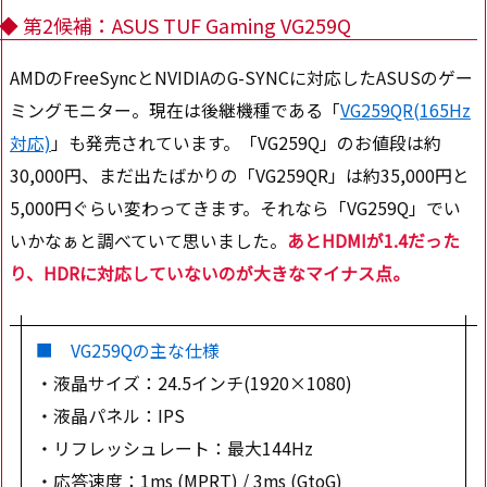
◆ 第2候補：ASUS TUF Gaming VG259Q
AMDのFreeSyncとNVIDIAのG-SYNCに対応したASUSのゲー
ミングモニター。現在は後継機種である「
VG259QR(165Hz
対応)
」も発売されています。「VG259Q」のお値段は約
30,000円、まだ出たばかりの「VG259QR」は約35,000円と
5,000円ぐらい変わってきます。それなら「VG259Q」でい
いかなぁと調べていて思いました。
あとHDMIが1.4だった
り、HDRに対応していないのが大きなマイナス点。
■ VG259Qの主な仕様
・液晶サイズ：24.5インチ(1920×1080)
・液晶パネル：IPS
・リフレッシュレート：最大144Hz
・応答速度：1ms (MPRT) / 3ms (GtoG)