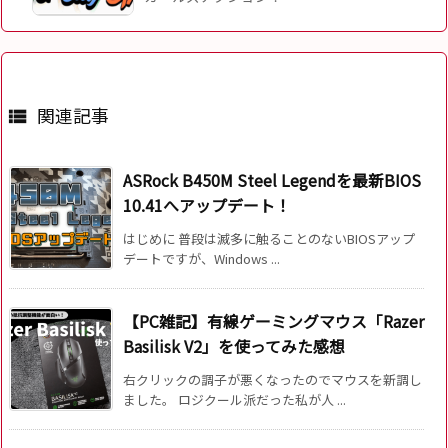
関連記事

ASRock B450M Steel Legendを最新BIOS
10.41へアップデート！
はじめに 普段は滅多に触ることのないBIOSアップ
デートですが、Windows ...
【PC雑記】有線ゲーミングマウス「Razer
Basilisk V2」を使ってみた感想
右クリックの調子が悪くなったのでマウスを新調し
ました。 ロジクール派だった私が人 ...