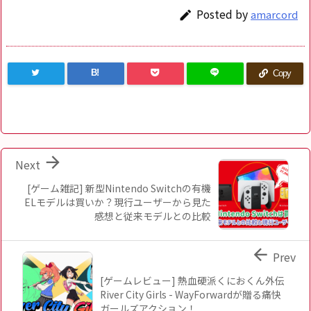
Posted by
amarcord

B!
Copy

Next
[ゲーム雑記] 新型Nintendo Switchの有機
ELモデルは買いか？現行ユーザーから見た
感想と従来モデルとの比較

Prev
[ゲームレビュー] 熱血硬派くにおくん外伝
River City Girls - WayForwardが贈る痛快
ガールズアクション！