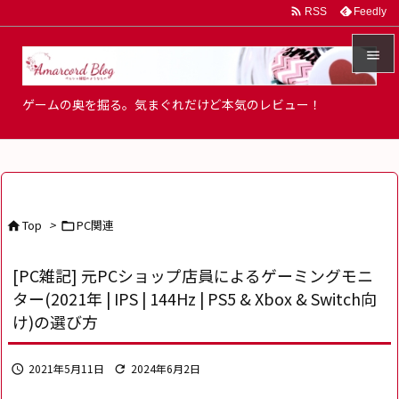

Feedly
RSS


ゲームの奥を掘る。気まぐれだけど本気のレビュー！
メニュ

サイド

前へ
Top
>
PC関連



次へ
[PC雑記] 元PCショップ店員によるゲーミングモニ

ター(2021年 | IPS | 144Hz | PS5 & Xbox & Switch向
検索
け)の選び方
2021年5月11日
2024年6月2日

