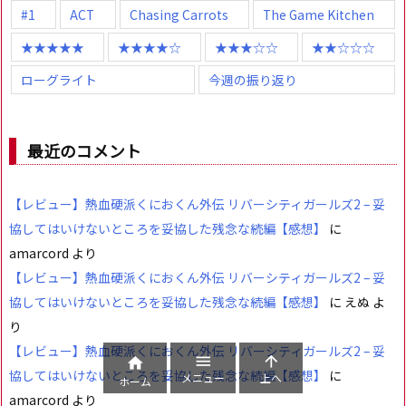
#1
ACT
Chasing Carrots
The Game Kitchen
★★★★★
★★★★☆
★★★☆☆
★★☆☆☆
ローグライト
今週の振り返り
最近のコメント
【レビュー】熱血硬派くにおくん外伝 リバーシティガールズ2 – 妥
協してはいけないところを妥協した残念な続編【感想】
に
amarcord
より
【レビュー】熱血硬派くにおくん外伝 リバーシティガールズ2 – 妥
協してはいけないところを妥協した残念な続編【感想】
に
えぬ
よ
り
【レビュー】熱血硬派くにおくん外伝 リバーシティガールズ2 – 妥



協してはいけないところを妥協した残念な続編【感想】
に
メニュー
上へ
ホーム
amarcord
より