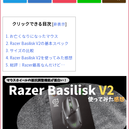
クリックできる目次
[
非表示
]
1.
お亡くなりになったマウス
2.
Razer Basilisk V2の基本スペック
3.
サイズの比較
4.
Razer Basilisk V2を使ってみた感想
5.
総評：Razer最高なんだけど…