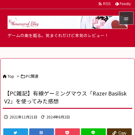

Feedly
RSS


ゲームの奥を掘る。気まぐれだけど本気のレビュー！
メニュ

サイド

前へ
Top
>
PC関連



次へ
【PC雑記】有線ゲーミングマウス「Razer Basilisk

V2」を使ってみた感想
検索
2021年11月21日
2024年6月2日


B!
Copy