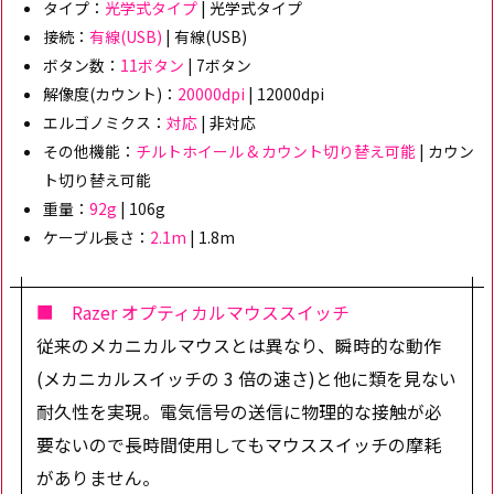
タイプ：
光学式タイプ
| 光学式タイプ
接続：
有線(USB)
| 有線(USB)
ボタン数：
11ボタン
| 7ボタン
解像度(カウント)：
20000dpi
| 12000dpi
エルゴノミクス：
対応
| 非対応
その他機能：
チルトホイール & カウント切り替え可能
| カウン
ト切り替え可能
重量：
92g
| 106g
ケーブル長さ：
2.1m
| 1.8m
■ Razer オプティカルマウススイッチ
従来のメカニカルマウスとは異なり、瞬時的な動作
(メカニカルスイッチの 3 倍の速さ)と他に類を見ない
耐久性を実現。電気信号の送信に物理的な接触が必
要ないので長時間使用してもマウススイッチの摩耗
がありません。