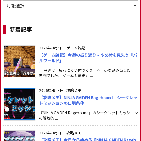
ア
ー
カ
イ
新着記事
ブ
2026年8月5日
:
ゲーム雑記
【ゲーム雑記】今週の振り返り – やめ時を見失う『パ
ルワールド』
今週は「疲れにくい体づくり」へ一歩を踏み出した一
週間でした。 ゲームも副業も ...
2026年4月4日
:
攻略メモ
【攻略メモ】NINJA GAIDEN Ragebound – シークレッ
トミッションの出現条件
『NINJA GAIDEN Ragebound』のシークレットミッション
の解放条 ...
2026年3月8日
:
攻略メモ
【攻略メモ】今日から始める『NINJA GAIDEN Rageb