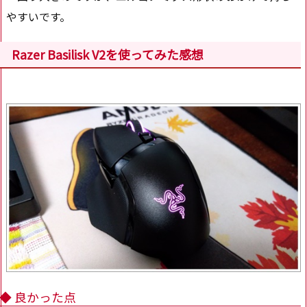
やすいです。
Razer Basilisk V2を使ってみた感想
◆ 良かった点