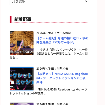
ー
カ
イ
新着記事
ブ
2026年8月5日
:
ゲーム雑記
【ゲーム雑記】今週の振り返り – やめ
時を見失う『パルワールド』
今週は「疲れにくい体づくり」へ一歩
を踏み出した一週間でした。 ゲームも副
業も ...
2026年4月4日
:
攻略メモ
【攻略メモ】NINJA GAIDEN Ragebou
nd – シークレットミッションの出現
条件
『NINJA GAIDEN Ragebound』のシーク
レットミッションの解放条 ...
2026年3月8日
:
攻略メモ