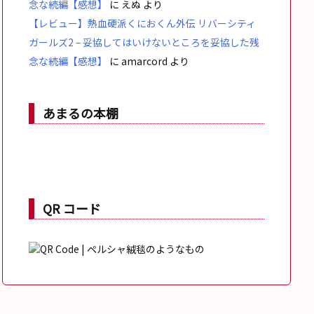
念な続編【感想】
に
えぬ
より
【レビュー】熱血硬派くにおくん外伝 リバーシティ
ガールズ2 – 妥協してはいけないところを妥協した残
念な続編【感想】
に
amarcord
より
あまるの本棚
QR コード