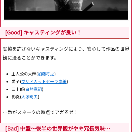
[Good] キャスティングが良い！
妥協を許さないキャスティングにより、安心して作品の世界
観に浸ることができます。
主人公の大輝(
加藤将之
)
愛子(
ブリドカットセーラ恵美
)
三十郎(
白熊寛嗣
)
影炎(
大塚明夫
)
…敵がスネークの時点でアガるぜ！
[Bad] 中盤～後半の世界観がやや冗長気味…