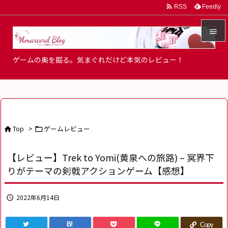

Feedly
RSS


ゲームの奥を掘る。気まぐれだけど本気のレビュー！
メニュ

サイド

前へ
Top
>
ゲームレビュー



次へ
【レビュー】Trek to Yomi(黄泉への旅路) – 冥界下

りがテーマの剣戟アクションゲーム【感想】
検索
2022年6月14日

B!
Copy