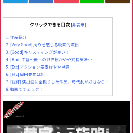
クリックできる目次
[
非表示
]
1.
作品紹介
2.
[Very Good] 拘りを感じる映画的演出
3.
[Good] キャスティングが良い！
4.
[Bad] 中盤～後半の世界観がやや冗長気味…
5.
[Etc] アクション要素はやや単調
6.
[Etc] 周回要素は無し
7.
[総評] 演出面に全振りした作品、時代劇が好きなら！
8.
動画でチェック！