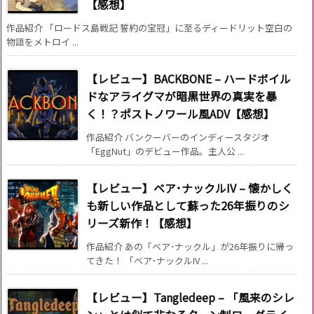
【感想】
作品紹介 「ロードス島戦記 誓約の宝冠」に至るディードリット空白の
物語をメトロイ ...
【レビュー】BACKBONE – ハードボイル
ドなアライグマが暗黒世界の真実を暴
く！？ポストノワール風ADV【感想】
作品紹介 バンクーバーのインディースタジオ
「EggNut」のデビュー作品。主人公 ...
【レビュー】ベア･ナックルIV – 懐かしく
も新しい作品として蘇った26年振りのシ
リーズ新作！【感想】
作品紹介 あの「ベア･ナックル」が26年振りに帰っ
てきた！ 「ベア･ナックルIV ...
【レビュー】Tangledeep – 「風来のシレ