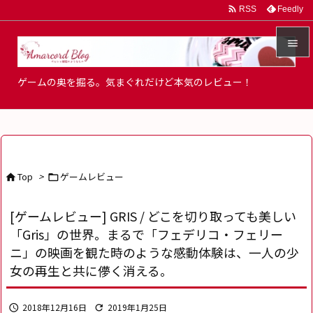

Feedly
RSS


ゲームの奥を掘る。気まぐれだけど本気のレビュー！
メニュ

サイド

前へ
Top
>
ゲームレビュー



次へ
[ゲームレビュー] GRIS / どこを切り取っても美しい

「Gris」の世界。まるで「フェデリコ・フェリー
検索
ニ」の映画を観た時のような感動体験は、一人の少
女の再生と共に儚く消える。
2018年12月16日
2019年1月25日

