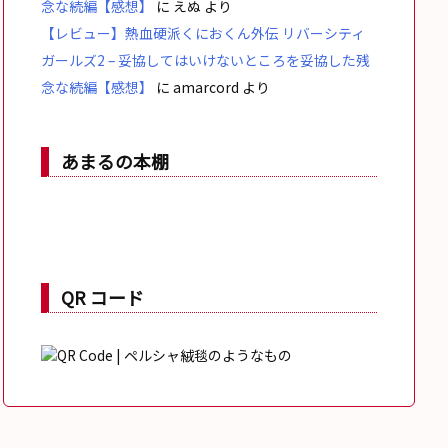
念な続編【感想】
に
えぬ
より
【レビュー】熱血硬派くにおくん外伝 リバーシティ
ガールズ2 – 妥協してはいけないところを妥協した残
念な続編【感想】
に
amarcord
より
あまるの本棚
QR コード