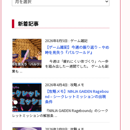
ー
カ
イ
新着記事
ブ
2026年8月5日
:
ゲーム雑記
【ゲーム雑記】今週の振り返り – やめ
時を見失う『パルワールド』
今週は「疲れにくい体づくり」へ一歩
を踏み出した一週間でした。 ゲームも副
業も ...
2026年4月4日
:
攻略メモ
【攻略メモ】NINJA GAIDEN Ragebou
nd – シークレットミッションの出現
条件
『NINJA GAIDEN Ragebound』のシーク
レットミッションの解放条 ...
2026年3月8日
:
攻略メモ