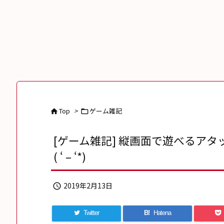
Top
>
ゲーム雑記


[ゲーム雑記] 縦画面で遊べるアタッチ
( ‘ – ‘*)
2019年2月13日

Twitter
B!
Hatena